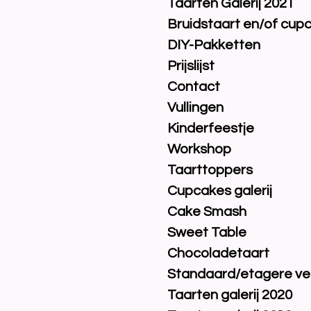
Taarten Galerij 2021
Bruidstaart en/of cup
DIY-Pakketten
Prijslijst
Contact
Vullingen
Kinderfeestje
Workshop
Taarttoppers
Cupcakes galerij
Cake Smash
Sweet Table
Chocoladetaart
Standaard/etagere ve
Taarten galerij 2020