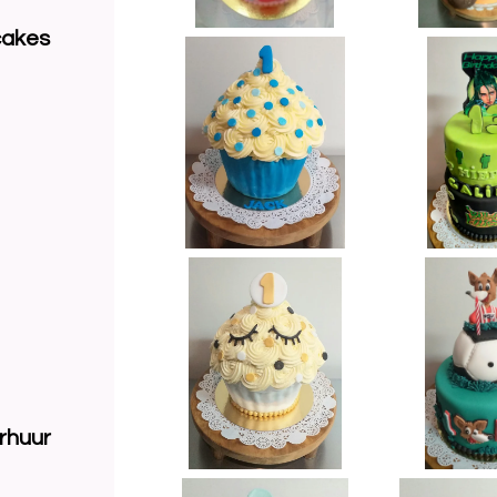
cakes
rhuur