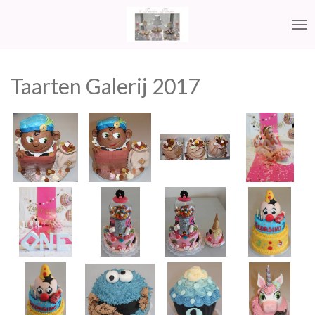
Ga
direct
naar
de
hoofdinhoud
Taarten Galerij 2017