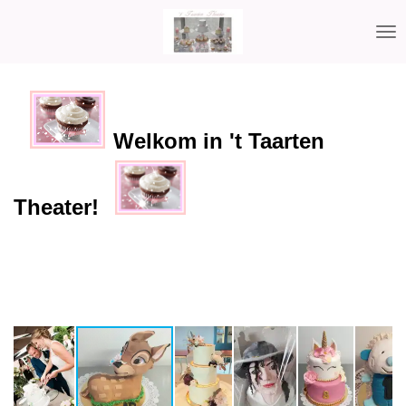
Ga
direct
naar
de
hoofdinhoud
Welkom in 't Taarten
Theater!