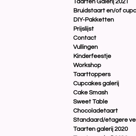
Taarten Galerij 2021
Bruidstaart en/of cup
DIY-Pakketten
Prijslijst
Contact
Vullingen
Kinderfeestje
Workshop
Taarttoppers
Cupcakes galerij
Cake Smash
Sweet Table
Chocoladetaart
Standaard/etagere ve
Taarten galerij 2020