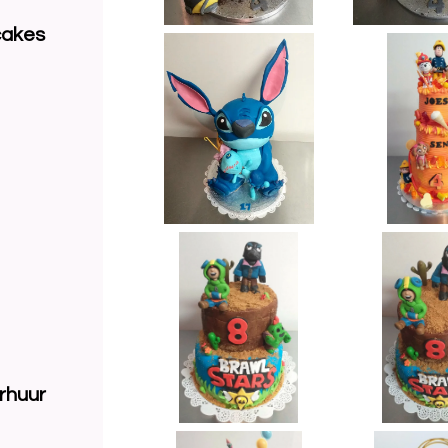
cakes
rhuur